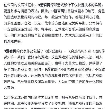
在公司的发展过程中，
9游官网
深知游戏设计不仅仅是技术的堆砌，
更是艺术与情感的表达。因此，
9游官网
注重游戏剧本的编写、角色
的塑造以及世界观的构建。每一款游戏的制作，都经过精心打磨，
力求在画面、音效、玩法、故事等方面达到完美的平衡。公司拥有
一支由资深游戏设计师、程序员、艺术家和音乐人组成的高效团
队，他们对游戏的每个细节都精益求精，力求为玩家带来无与伦比
的游戏体验。
9游官网
的代表作品包括了《虚拟战线》、《奇迹岛屿》和《暗影传
说》等一系列广受好评的游戏。这些游戏凭借其独特的玩法、引人
入胜的剧情以及精美的画面设计，赢得了大量忠实粉丝，并获得了
多个国际游戏奖项。同时，
9游官网
也不断拓展其业务领域，不仅致
力于游戏的开发，还积极参与游戏相关的文化产业链，包括游戏周
边产品、电竞赛事以及游戏直播等，为公司带来了更加多元化的收
入来源。
公司在全球范围内的影响力日渐扩展，拥有众多国际合作伙伴，并
在欧洲、北美和亚洲等地设立了分支机构。随着游戏行业的不断发