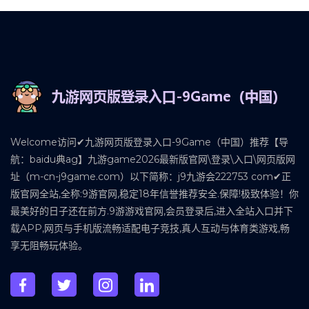
Welcome访问✔九游网页版登录入口-9Game（中国）推荐【导
航：baidu典ag】九游game2026最新版官网\登录\入口\网页版网
址（m-cn-j9game.com）以下简称：j9九游会222753 com✔正
版官网全站,全称:9游官网,稳定18年信誉推荐安全.保障!极致体验！你
最美好的日子还在前方.9游游戏官网,会员登录后,进入全站入口并下
载APP,网页与手机版流畅适配电子竞技,真人互动与体育类游戏,畅
享无阻畅玩体验。