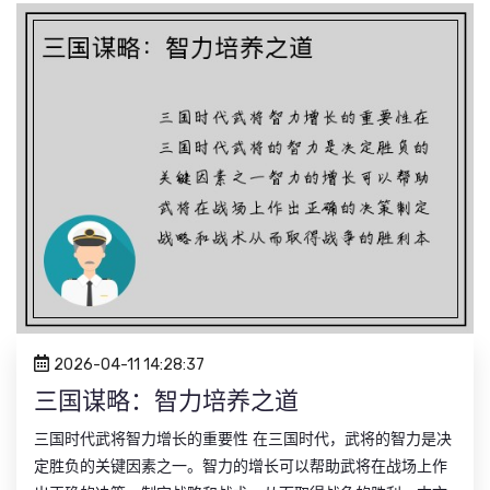
2026-04-11 14:28:37
三国谋略：智力培养之道
三国时代武将智力增长的重要性 在三国时代，武将的智力是决
定胜负的关键因素之一。智力的增长可以帮助武将在战场上作