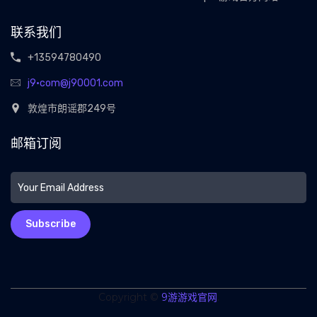
联系我们
+13594780490
j9·com@j90001.com
敦煌市朗谣郡249号
邮箱订阅
Subscribe
Copyright ©
9游游戏官网
.