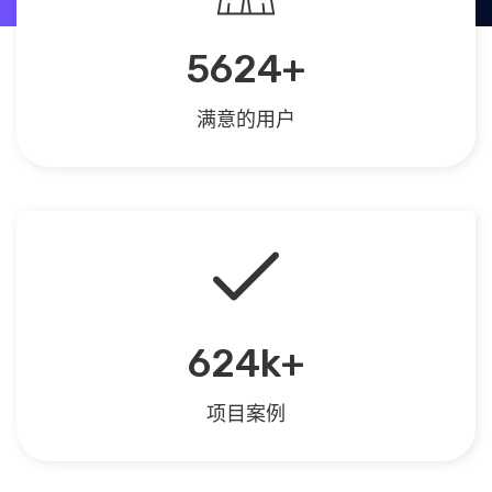
5624
+
满意的用户
624
k+
项目案例