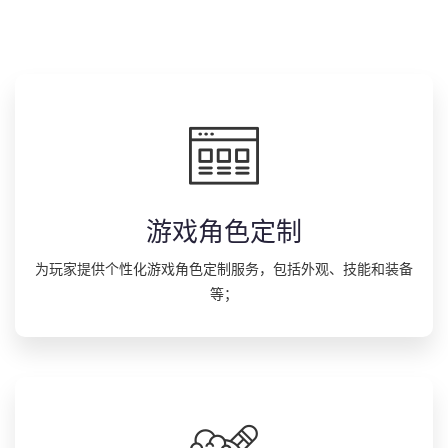
游戏角色定制
为玩家提供个性化游戏角色定制服务，包括外观、技能和装备
等；