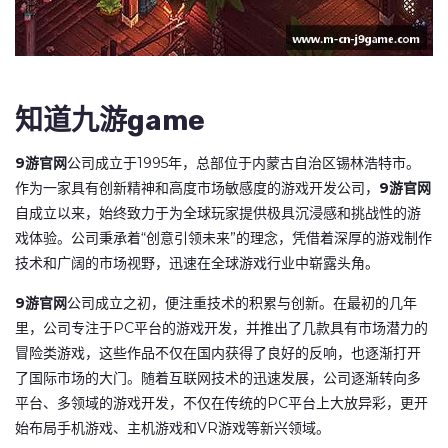
知道九游game
9游官网
公司成立于1995年，总部位于内蒙古自治区锡林浩特市。
作为一家具有创新精神和高度市场敏感度的游戏开发公司，
9游官网
自成立以来，始终致力于为全球玩家提供极具沉浸感和挑战性的游
戏体验。公司秉承着“创意引领未来”的理念，凭借着深厚的游戏制作
技术和广阔的市场视野，迅速在全球游戏行业中崭露头角。
9游官网
公司成立之初，便注重技术的积累与创新。在最初的几年
里，公司专注于PC平台的游戏开发，并推出了几款具有市场潜力的
冒险类游戏，这些作品不仅在国内获得了良好的反响，也逐渐打开
了国际市场的大门。随着互联网技术的迅速发展，公司逐渐转向多
平台、多领域的游戏开发，不仅在传统的PC平台上大放异彩，更开
始布局手机游戏、主机游戏和VR游戏等新兴领域。