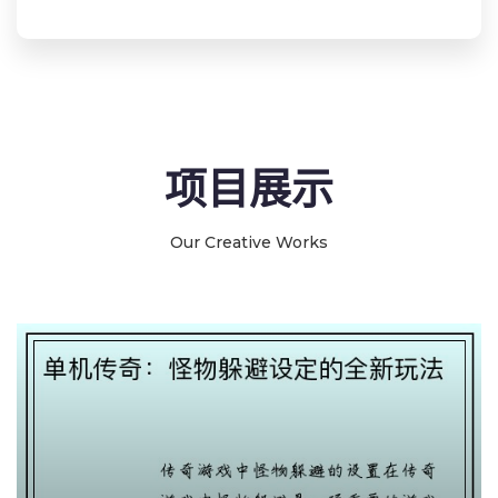
项目展示
Our Creative Works